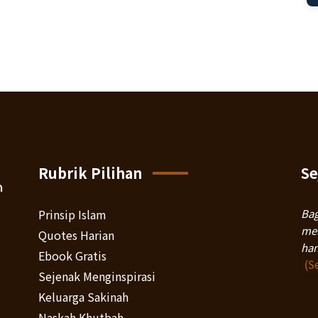
Rubrik Pilihan
Se
Prinsip Islam
Bag
men
Quotes Harian
han
Ebook Gratis
(S
Sejenak Menginspirasi
Keluarga Sakinah
Naskah Khutbah