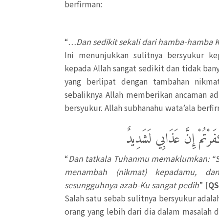
berfirman:
“…
Dan sedikit sekali dari hamba-hamba 
Ini menunjukkan sulitnya bersyukur ke
kepada Allah sangat sedikit dan tidak ban
yang berlipat dengan tambahan nikm
sebaliknya Allah memberikan ancaman a
bersyukur. Allah subhanahu wata’ala berfi
َفَرْتُمْ إِنَّ عَذَابِي لَشَدِيدٌ
“
Dan tatkala Tuhanmu memaklumkan: “Se
menambah (nikmat) kepadamu, dan
sesungguhnya azab-Ku sangat pedih
”
[QS
Salah satu sebab sulitnya bersyukur adalah
orang yang lebih dari dia dalam masalah 