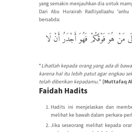
yang semakin menjauhkan dia untuk mamp
Dari Abu Hurairah Radliyallaahu ‘anhu 
bersabda:
َى مَنْ هُوَ فَوْقَكُمْ فَهُوَ أَجْدَرُ أَنْ لَا
“
Lihatlah kepada orang yang ada di baw
karena hal itu lebih patut agar engkau s
telah diberikan kepadamu.
”
[Muttafaq Al
Faidah Hadits
Hadits ini menjelaskan dan memb
melihat ke bawah dalam perkara-perk
Jika seseorang melihat kepada or