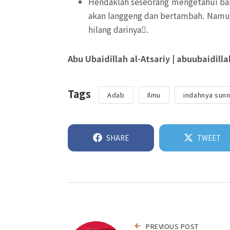
Hendaklah seseorang mengetahui bah
akan langgeng dan bertambah. Namun
hilang darinya.ِ
Abu Ubaidillah al-Atsariy | abuubaidill
Tags
Adab
Ilmu
indahnya sun
SHARE
TWEET
PREVIOUS POST