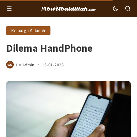
Keluarga Sakinah
Dilema HandPhone
By
Admin
13-01-2023