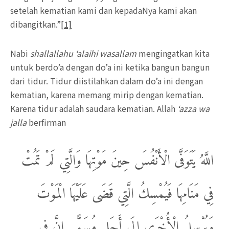
setelah kematian kami dan kepadaNya kami akan
dibangitkan.”
[1]
Nabi
shallallahu ‘alaihi wasallam
mengingatkan kita
untuk berdo’a dengan do’a ini ketika bangun bangun
dari tidur. Tidur diistilahkan dalam do’a ini dengan
kematian, karena memang mirip dengan kematian.
Karena tidur adalah saudara kematian. Allah
‘azza wa
jalla
berfirman
اللَّهُ يَتَوَفَّى الْأَنْفُسَ حِينَ مَوْتِهَا وَالَّتِي لَمْ تَمُتْ
فِي مَنَامِهَا فَيُمْسِكُ الَّتِي قَضَى عَلَيْهَا الْمَوْتَ
وَيُرْسِلُ الْأُخْرَى إِلَى أَجَلٍ مُسَمًّى إِنَّ فِي