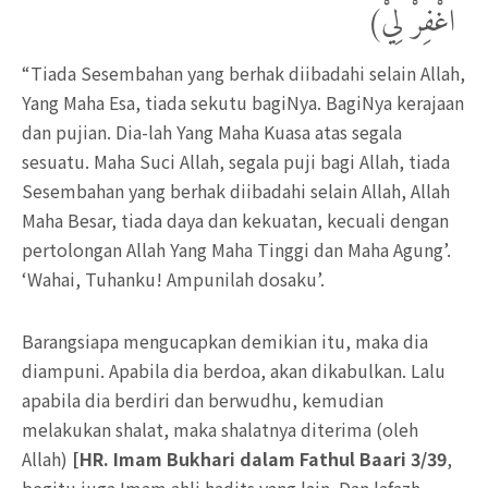
اغْفِرْ لِيْ)
“Tiada Sesembahan yang berhak diibadahi selain Allah,
Yang Maha Esa, tiada sekutu bagiNya. BagiNya kerajaan
dan pujian. Dia-lah Yang Maha Kuasa atas segala
sesuatu. Maha Suci Allah, segala puji bagi Allah, tiada
Sesembahan yang berhak diibadahi selain Allah, Allah
Maha Besar, tiada daya dan kekuatan, kecuali dengan
pertolongan Allah Yang Maha Tinggi dan Maha Agung’.
‘Wahai, Tuhanku! Ampunilah dosaku’.
Barangsiapa mengucapkan demikian itu, maka dia
diampuni. Apabila dia berdoa, akan dikabulkan. Lalu
apabila dia berdiri dan berwudhu, kemudian
melakukan shalat, maka shalatnya diterima (oleh
Allah)
[
HR. Imam Bukhari dalam Fathul Baari 3/39
,
begitu juga Imam ahli hadits yang lain. Dan lafazh