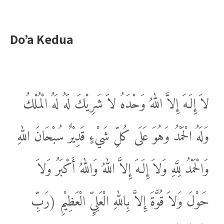
Do’a Kedua
لاَ إِلَـهَ إِلاَّ اللهُ وَحْدَهُ لاَ شَرِيْكَ لَهُ لَهُ الْمُلْكُ
وَلَهُ الْحَمْدُ وَهُوَ عَلَى كُلِّ شَيْءٍ قَدِيْرٌ سُبْحَانَ اللهِ
وَالْحَمْدُ لِلَّهِ وَلاَ إِلَـهَ إِلاَّ اللهُ وَاللهُ أَكْبَرُ وَلاَ
حَوْلَ وَلاَ قُوَّةَ إِلاَّ بِاللهِ الْعَلِيِّ الْعَظِيْمِ (رَبِّ