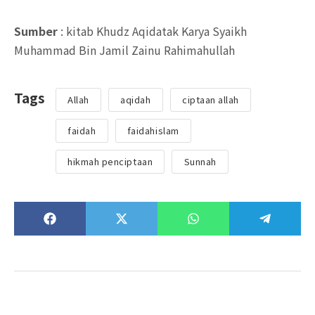
Sumber
: kitab Khudz Aqidatak Karya Syaikh
Muhammad Bin Jamil Zainu Rahimahullah
Tags
Allah
aqidah
ciptaan allah
faidah
faidahislam
hikmah penciptaan
Sunnah