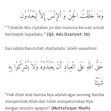
وَمَا خَلَقْتُ الْجِنَّ وَ اْلإِنْسَ إِلاَّ لِيَعْبُدُوْنِ
“Tidaklah Aku ciptakan jin dan manusia kecuali untuk
beribadah kepadaku
.
”
(
QS. Adz Dzariyat: 56)
Dan sabda Rasulullah
shallallahu ‘alaihi wasallam
:
حَقُّ اللهِ عَلَى الْعِبَادِ أَنْ يَعْبُدُوْهُ وَلاَ يُشْرِكُوْا بِهِ
شَيْئًا
“Hak Allah atas hamba Nya adalah agar seorang hamba
menyembah Allah dan tidak menyekutukan Nya
dengan sesuatu apapun”
(Muttafaqun ‘Alaih)